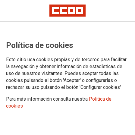
FSC - CCOO LA Rioja denuncia al
Política de cookies
Ayuntamiento de Santo Domingo
de la Calzada ante la Inspección
Este sitio usa cookies propias y de terceros para facilitar
de Trabajo
la navegación y obtener información de estadísticas de
uso de nuestros visitantes. Puedes aceptar todas las
cookies pulsando el botón 'Aceptar' o configurarlas o
CCOO La Rioja ha denunciado al Ayuntamiento de Santo
rechazar su uso pulsando el botón 'Configurar cookies'
Domingo ante la Inspección de Trabajo ante los continuos
incumplimientos de la Ley Orgánica de Libertad Sindical y el
Para más información consulta nuestra
Política de
perjuicio que ello supone para los trabajadores y los
cookies
trabajadores del consistorio.
02/06/2022.