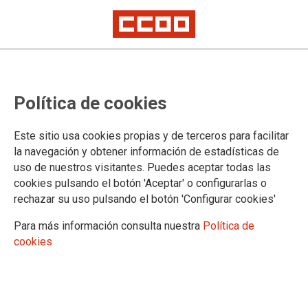
¿Conoces la nueva reforma
Política de cookies
laboral?
Este sitio usa cookies propias y de terceros para facilitar
Sí, todos sabemos que ahora pueden despedirte con 20 días
la navegación y obtener información de estadísticas de
por año, pero ¿qué sabes del resto de medidas? Te planteo
uso de nuestros visitantes. Puedes aceptar todas las
un pequeño test...
cookies pulsando el botón 'Aceptar' o configurarlas o
rechazar su uso pulsando el botón 'Configurar cookies'
13/03/2012.
Para más información consulta nuestra
Política de
cookies