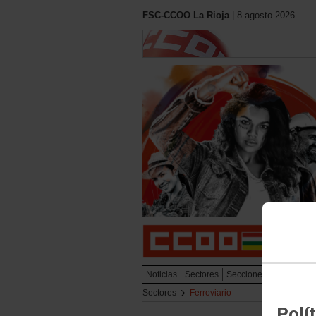
FSC-CCOO La Rioja
| 8 agosto 2026.
Noticias
Sectores
Secciones Sindicales
Sectores
Ferroviario
Polí