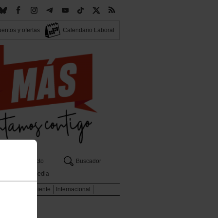
entos y ofertas
Calendario Laboral
Contacto
Buscador
Multimedia
l
Medio Ambiente
Internacional