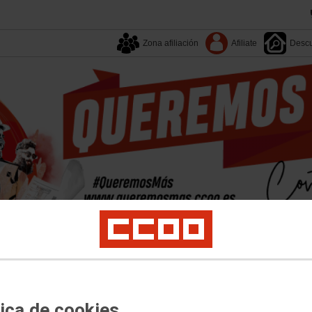
Zona afiliación
Afiliate
Descu
Tu sindicato
Enlaces
Campañas
Documentos
EESS
Empleo
Formación
Juventud
Mujer
Políticas Sociales
Salud Labora
tica de cookies