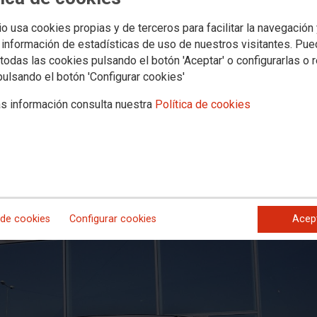
busivos para la huelga del 3 de ago
io usa cookies propias y de terceros para facilitar la navegación
 información de estadísticas de uso de nuestros visitantes. Pu
todas las cookies pulsando el botón 'Aceptar' o configurarlas o 
eto de aviso a la ciudadanía hoy en la estación
pulsando el botón 'Configurar cookies'
alidad.
s información consulta nuestra
Política de cookies
F y FEVE consideran que el Ministerio de Fomento impone para la huelg
storia de las relaciones laborales en el Sector Ferroviario.
 de cookies
Configurar cookies
Acep