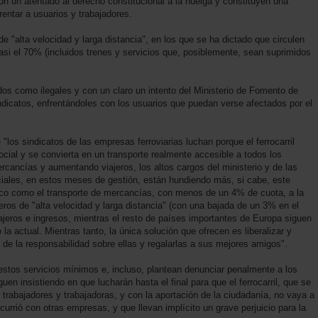
on un atentado al derecho constitucional a la huelga y constituyen una
rentar a usuarios y trabajadores.
e "alta velocidad y larga distancia", en los que se ha dictado que circulen
asi el 70% (incluidos trenes y servicios que, posiblemente, sean suprimidos
s como ilegales y con un claro un intento del Ministerio de Fomento de
ndicatos, enfrentándoles con los usuarios que puedan verse afectados por el
os sindicatos de las empresas ferroviarias luchan porque el ferrocarril
cial y se convierta en un transporte realmente accesible a todos los
ancías y aumentando viajeros, los altos cargos del ministerio y de las
iales, en estos meses de gestión, están hundiendo más, si cabe, este
tégico como el transporte de mercancías, con menos de un 4% de cuota, a la
eros de "alta velocidad y larga distancia" (con una bajada de un 3% en el
ajeros e ingresos, mientras el resto de países importantes de Europa siguen
a actual. Mientras tanto, la única solución que ofrecen es liberalizar y
 de la responsabilidad sobre ellas y regalarlas a sus mejores amigos".
stos servicios mínimos e, incluso, plantean denunciar penalmente a los
en insistiendo en que lucharán hasta el final para que el ferrocarril, que se
 trabajadores y trabajadoras, y con la aportación de la ciudadanía, no vaya a
rrió con otras empresas, y que llevan implícito un grave perjuicio para la