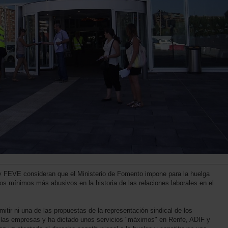
y FEVE consideran que el Ministerio de Fomento impone para la huelga
os mínimos más abusivos en la historia de las relaciones laborales en el
itir ni una de las propuestas de la representación sindical de los
a las empresas y ha dictado unos servicios "máximos" en Renfe, ADIF y