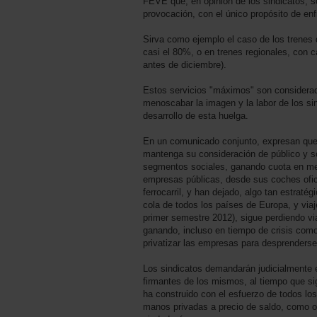
FEVE que, en opinión de los sindicatos, s
provocación, con el único propósito de enf
Sirva como ejemplo el caso de los trenes d
casi el 80%, o en trenes regionales, con c
antes de diciembre).
Estos servicios "máximos" son considerado
menoscabar la imagen y la labor de los si
desarrollo de esta huelga.
En un comunicado conjunto, expresan que "l
mantenga su consideración de público y so
segmentos sociales, ganando cuota en merc
empresas públicas, desde sus coches ofic
ferrocarril, y han dejado, algo tan estra
cola de todos los países de Europa, y viaj
primer semestre 2012), sigue perdiendo vi
ganando, incluso en tiempo de crisis como l
privatizar las empresas para desprenderse
Los sindicatos demandarán judicialmente e
firmantes de los mismos, al tiempo que sigu
ha construido con el esfuerzo de todos los
manos privadas a precio de saldo, como ocu