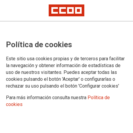
La falta de financiación pública
Política de cookies
puede lastrar el desarrollo del
Plan Estratégico de Correos
Este sitio usa cookies propias y de terceros para facilitar
la navegación y obtener información de estadísticas de
uso de nuestros visitantes. Puedes aceptar todas las
Para asegurar el éxito del Plan Estratégico, CCOO considera
cookies pulsando el botón 'Aceptar' o configurarlas o
imprescindible que se fije la relación de Correos con el
rechazar su uso pulsando el botón 'Configurar cookies'
Estado mediante un contrato regulador con el operador
público que asegure el servicio postal universal a la
Para más información consulta nuestra
Política de
ciudadanía. Para ello, el sindicato exige la financiación
cookies
pública necesaria que cifra en 500 millones de euros hasta
2015.
19/12/2012.