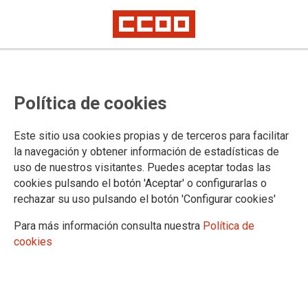
CCOO cree que el Plan de Empresa
Política de cookies
de Correos estará abocado al
fracaso si no cuenta con un
Este sitio usa cookies propias y de terceros para facilitar
compromiso de financiación
la navegación y obtener información de estadísticas de
uso de nuestros visitantes. Puedes aceptar todas las
suficiente por parte del Estado
cookies pulsando el botón 'Aceptar' o configurarlas o
rechazar su uso pulsando el botón 'Configurar cookies'
En la presentación del Plan Estratégico de Correos, mayor
Para más información consulta nuestra
Política de
empresa pública de nuestro país, que ha tenido lugar el día
cookies
23 en Bilbao, ante directivos de Correos de la zona II
conformada por las comunidades autónomas de País Vasco,
Navarra, Rioja, Cantabria, Aragón y la provincia de Soria,
CCOO, el sindicato mayoritario en Correos, ha expresado