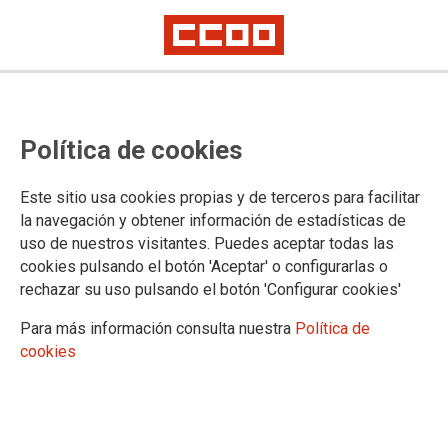
CCOO gana las elecciones
Política de cookies
sindicales en el Ayuntamiento de
Calahorra
Este sitio usa cookies propias y de terceros para facilitar
la navegación y obtener información de estadísticas de
uso de nuestros visitantes. Puedes aceptar todas las
Celebradas en el día de ayer, CCOO pasa a ser el primer
cookies pulsando el botón 'Aceptar' o configurarlas o
sindicato en el Ayuntamiento de Calahorra con el 36 % de los
rechazar su uso pulsando el botón 'Configurar cookies'
votos, 44 de los 121 votos emitidos a las distintas
candidaturas.
Para más información consulta nuestra
Política de
cookies
16/12/2015.