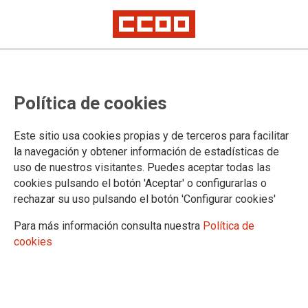
CCOO denuncia el colapso del
Política de cookies
sistema penitenciario por la falta
de personal y su envejecimiento
Este sitio usa cookies propias y de terceros para facilitar
la navegación y obtener información de estadísticas de
uso de nuestros visitantes. Puedes aceptar todas las
El déficit estructural de personal en Instituciones
cookies pulsando el botón 'Aceptar' o configurarlas o
Penitenciarias, con unas vacantes superiores al 13%, el
rechazar su uso pulsando el botón 'Configurar cookies'
envejecimiento de las plantillas y la enorme carga de trabajo
a pesar del descenso de las personas privadas de libertad,
Para más información consulta nuestra
Política de
sitúan al sistema penitenciario en una situación muy delicada
cookies
y con claros síntomas de deterioro que harán inviable el
servicio público de prisiones en los próximos meses.
22/03/2017.