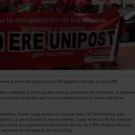
vitar el cierre de Unipost con 2.400 despidos directos y casi 2.000
ltas celebrada el 18 de octubre entre la administración concursal, la empresa
oncursal ha recalcado que la única salida pasa por la compra del primer
istradora Jausas Legal porque va a buscar todas las herramientas para
Gobierno, al ser el Estado el mayor acreedor, a que evite uno de los mayores
ama social que supondría la eliminación de más de 2.400 empleos directos,
s empresas de mensajería, 60 en La Rioja.