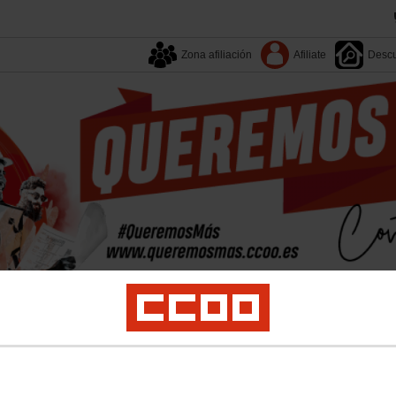
Zona afiliación
Afiliate
Descu
Tu sindicato
Enlaces
Campañas
Documentos
EESS
Empleo
Formación
Juventud
Mujer
Políticas Sociales
Salud Labora