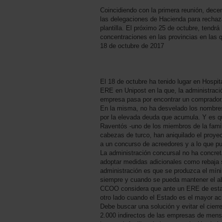
Coincidiendo con la primera reunión, dece
las delegaciones de Hacienda para rechaza
plantilla. El próximo 25 de octubre, tendr
concentraciones en las provincias en las 
18 de octubre de 2017
El 18 de octubre ha tenido lugar en Hospita
ERE en Unipost en la que, la administració
empresa pasa por encontrar un comprador
En la misma, no ha desvelado los nombres 
por la elevada deuda que acumula. Y es 
Raventós -uno de los miembros de la famili
cabezas de turco, han aniquilado el proyec
a un concurso de acreedores y a lo que p
La administración concursal no ha concret
adoptar medidas adicionales como rebaja s
administración es que se produzca el mín
siempre y cuando se pueda mantener el ab
CCOO considera que ante un ERE de esta e
otro lado cuando el Estado es el mayor 
Debe buscar una solución y evitar el cier
2.000 indirectos de las empresas de mensaj