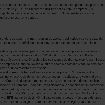
nas de trabajadores/as se han concentrado en distintos puntos del país ante
r el cierre y ERE de Unipost y exigir una salida para la empresa y su
á lugar la segunda reunión, fecha en la que CCOO ha vuelto a convocar
que la empresa tiene centros.
let de Llobregat, la primera reunión de apertura del período de consultas del
n concursal ha señalado que la clave para mantener la viabilidad de la
.
de ninguno de ellos, pero sí ha declarado que la empresa es viable salvo
que, como viene denunciando CCOO desde hace años, ha sido Pablo
a de Codorniú- y su Dirección, los que a base de tirar balones fuera y busca
to empresarial que ha llevado al primer operador postal privado de este país
uede ser un verdadero drama social.
ado el número de trabajadores/as afectados por el ERE o si se podrían
alarial o recorte de derechos, porque según ha señalado, la voluntad de la
imo número de despidos, mantener la actividad el máximo tiempo posible
ono de las nóminas. Todo ello, condicionado a la aparición de un comprador.
nvergadura, uno de los mayores del país, el Gobierno no puede mirar para
acreedor de UNIPOST y estamos ante un drama de más de 2.400 familias.
re y el ERE para más de 2.400 trabajadores/as directos -más cerca de unos
ería-, 60 en La Rioja un auténtico drama social. El Ejecutivo tiene que