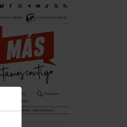
entos y ofertas
Calendario Laboral
Contacto
Buscador
Multimedia
l
Medio Ambiente
Internacional