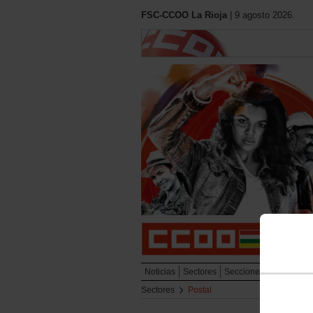
FSC-CCOO La Rioja
| 9 agosto 2026.
Noticias
Sectores
Secciones Sindicales
Sectores
Postal