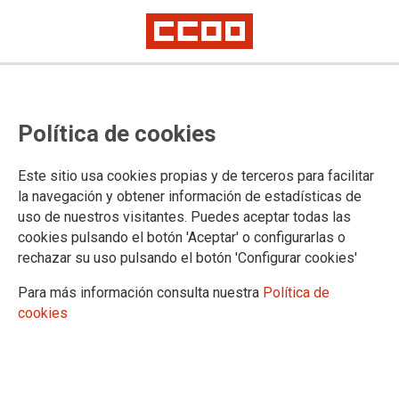
In memoriam de Jesús Cornago,
Política de cookies
un gran policía
Jesús, un buen policía que se ha dejado la piel durante más de tres
Este sitio usa cookies propias y de terceros para facilitar
décadas defendiendo a las mujeres maltratadas
la navegación y obtener información de estadísticas de
uso de nuestros visitantes. Puedes aceptar todas las
En la mañana del Sábado Santo, un fuerte viento, un tiempo
cookies pulsando el botón 'Aceptar' o configurarlas o
adverso y generalizado en casi todo el país. Nada nos hacía
rechazar su uso pulsando el botón 'Configurar cookies'
presagiar que a los pocos minutos del amanecer la noticia
nos dejaría helados y con el corazón encogido. Nos
Para más información consulta nuestra
Política de
quedamos sin palabras. Un mensaje escueto pero
cookies
contundente en el que una hija de nuestro amigo y
compañero Jesús Cornago, nos anunciaba el reciente
fallecimiento de esta gran persona, de su padre, de nuestro
compañero. Así de repente. Sin avisar. Incrédulos por este
fatal e imprevisto desenlace. Así es la vida, con sus caprichos