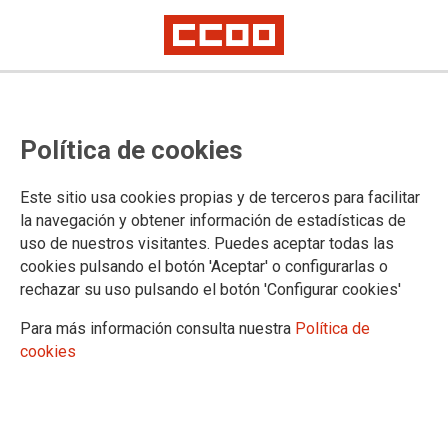
InscrÍbete en el nuevo curso
Política de cookies
Oposiciones para operario del Ayuntamiento de Logroño
Este sitio usa cookies propias y de terceros para facilitar
La Federación de Servicios a la Ciudadanía de CCOO de La
Rioja, en su apuesta por formar a los afiliados que quieren
la navegación y obtener información de estadísticas de
formar parte de las diferentes administraciones, organiza en
uso de nuestros visitantes. Puedes aceptar todas las
colaboración con la Academia IRIS un curso para la
cookies pulsando el botón 'Aceptar' o configurarlas o
preparación de Oposiciones para la categoría de Operario del
rechazar su uso pulsando el botón 'Configurar cookies'
Ayuntamiento de Logroño.
Para más información consulta nuestra
Política de
02/08/2019.
cookies