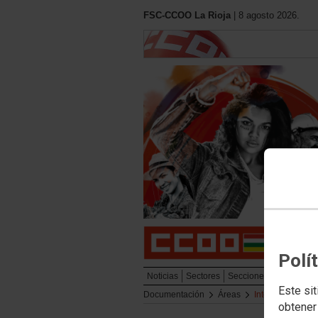
FSC-CCOO La Rioja
| 8 agosto 2026.
Polí
Noticias
Sectores
Secciones Sindicales
Este sit
Documentación
Áreas
Internacional
obtener