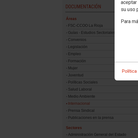
aceptar 
DOCUMENTACIÓN
su uso 
Áreas
Para má
FSC-CCOO La Rioja
Guías - Estudios Sectoriales
Convenios
Legislación
Empleo
Formación
Mujer
Política
Juventud
Políticas Sociales
Salud Laboral
Medio Ambiente
Internacional
Prensa Sindical
Publicaciones en la prensa
Sectores
Administración General del Estado