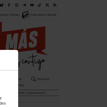
entos y ofertas
Calendario Laboral
Contacto
Buscador
Multimedia
l
Medio Ambiente
Internacional
 y
edes