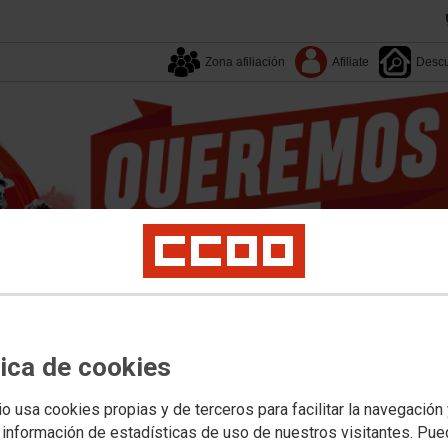
Zona afiliación
Afiliate
Descu
Tu sindicato
Enlaces
Campañas
Documentos
tica de cookies
EESS
Empleo
Formación
Juventud
Mujer
Políticas Sociales
Salud Labora
io usa cookies propias y de terceros para facilitar la navegación
 información de estadísticas de uso de nuestros visitantes. Pu