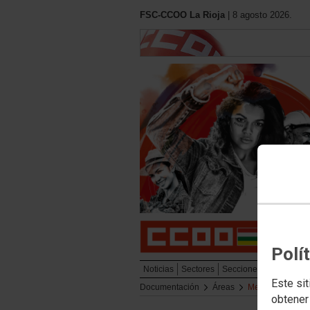
FSC-CCOO La Rioja
| 8 agosto 2026.
Polí
Noticias
Sectores
Secciones Sindicales
Este sit
Documentación
Áreas
Medio Ambiente
obtener