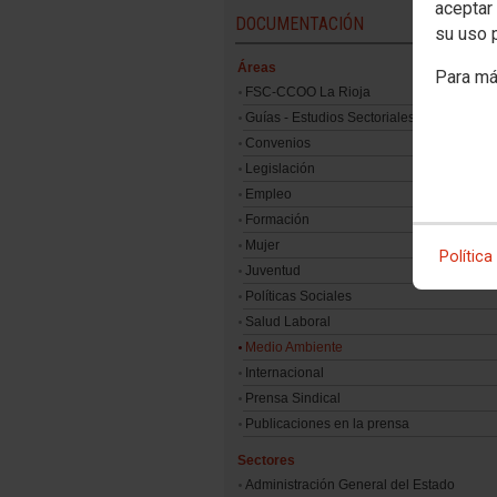
aceptar 
DOCUMENTACIÓN
su uso 
Áreas
Para má
FSC-CCOO La Rioja
Guías - Estudios Sectoriales
Convenios
Legislación
Empleo
Formación
Mujer
Política
Juventud
Políticas Sociales
Salud Laboral
Medio Ambiente
Internacional
Prensa Sindical
Publicaciones en la prensa
Sectores
Administración General del Estado