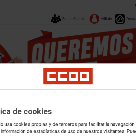
Zona afiliación
Afiliate
Descu
Tu sindicato
Enlaces
Campañas
Documentos
tica de cookies
EESS
Empleo
Formación
Juventud
Mujer
Políticas Sociales
Salud Labora
io usa cookies propias y de terceros para facilitar la navegación
 información de estadísticas de uso de nuestros visitantes. Pu