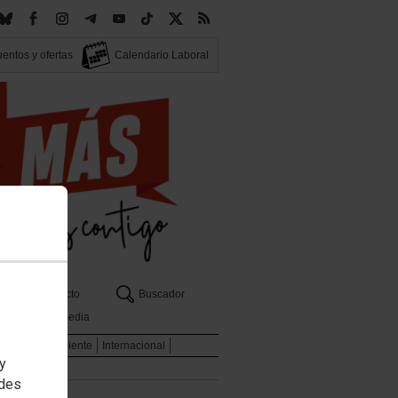
entos y ofertas
Calendario Laboral
Contacto
Buscador
Multimedia
l
Medio Ambiente
Internacional
 y
edes