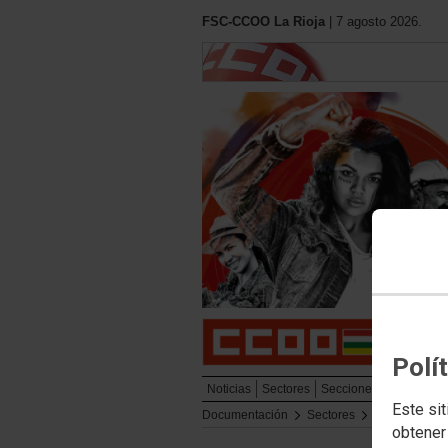
FSC-CCOO La Rioja
| 7 agosto 2026.
Polí
Noticias
Sectores
Secciones Sindicales
Este sit
Documentación
Sectores
Mar
obtener