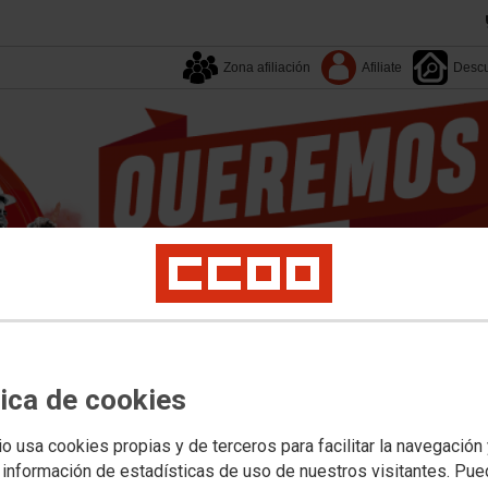
Zona afiliación
Afiliate
Descu
Tu sindicato
Enlaces
Campañas
Documentos
tica de cookies
EESS
Empleo
Formación
Juventud
Mujer
Políticas Sociales
Salud Labora
io usa cookies propias y de terceros para facilitar la navegación
 información de estadísticas de uso de nuestros visitantes. Pu