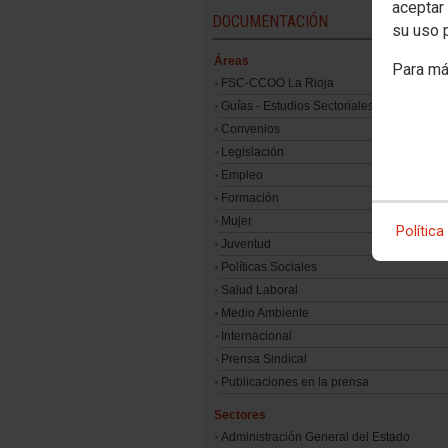
aceptar 
DOCUMENTACIÓN
su uso 
Áreas
Para má
FSC-CCOO La Rioja
Guías - Estudios Sectoriales
Convenios
Legislación
Empleo
Formación
Mujer
Política
Juventud
Políticas Sociales
Salud Laboral
Medio Ambiente
Internacional
Prensa Sindical
Publicaciones en la prensa
Sectores
Administración General del Estado