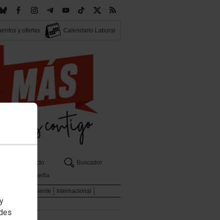
entos y ofertas
Calendario Laboral
Contacto
Buscador
Multimedia
l
Medio Ambiente
Internacional
 y
edes